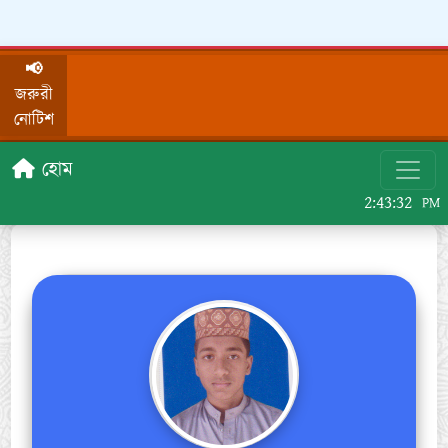
📢
জরুরী
নোটিশ
হোম
2:43:32
PM