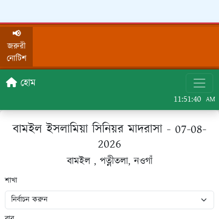
📢
জরুরী
নোটিশ
হোম
11:51:40
AM
বামইল ইসলামিয়া সিনিয়র মাদরাসা - 07-08-
2026
বামইল , পত্নীতলা, নওগাঁ
শাখা
বার