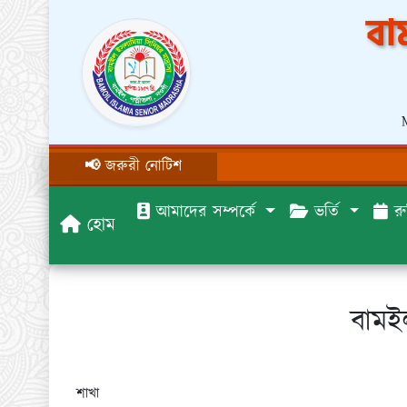
বা
📢 জরুরী নোটিশ
আমাদের সম্পর্কে
ভর্তি
রু
হোম
বামই
শাখা