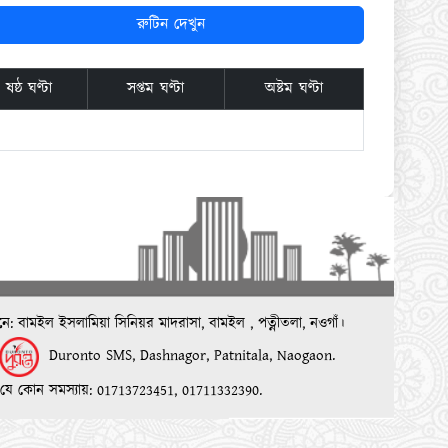
রুটিন দেখুন
ষষ্ঠ ঘণ্টা
সপ্তম ঘণ্টা
অষ্টম ঘণ্টা
য়নে: বামইল ইসলামিয়া সিনিয়র মাদরাসা, বামইল , পত্নীতলা, নওগাঁ।
Duronto SMS, Dashnagor, Patnitala, Naogaon.
ত যে কোন সমস্যায়: 01713723451, 01711332390.