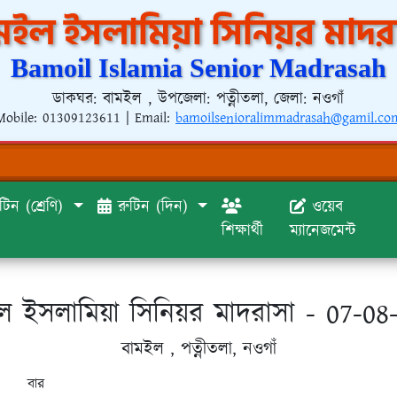
মইল ইসলামিয়া সিনিয়র মাদর
Bamoil Islamia Senior Madrasah
ডাকঘর: বামইল , উপজেলা: পত্নীতলা, জেলা: নওগাঁ
Mobile:
01309123611
| Email:
bamoilsenioralimmadrasah@gamil.co
টিন (শ্রেণি)
রুটিন (দিন)
ওয়েব
শিক্ষার্থী
ম্যানেজমেন্ট
ল ইসলামিয়া সিনিয়র মাদরাসা - 07-08
বামইল , পত্নীতলা, নওগাঁ
বার