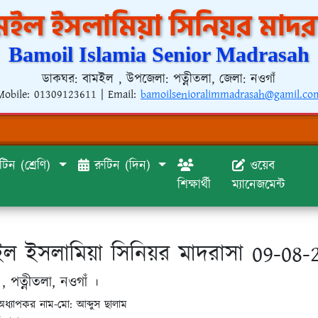
মইল ইসলামিয়া সিনিয়র মাদর
Bamoil Islamia Senior Madrasah
ডাকঘর: বামইল , উপজেলা: পত্নীতলা, জেলা: নওগাঁ
Mobile:
01309123611
| Email:
bamoilsenioralimmadrasah@gamil.co
টিন (শ্রেণি)
রুটিন (দিন)
ওয়েব
শিক্ষার্থী
ম্যানেজমেন্ট
ইল ইসলামিয়া সিনিয়র মাদরাসা 09-08-
, পত্নীতলা, নওগাঁ ।
ধ্যাপকর নাম-মো: আব্দুস ছালাম