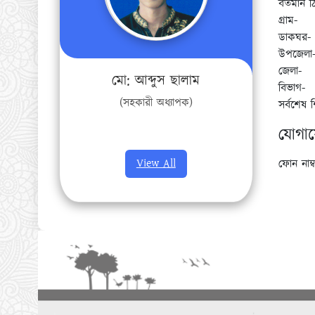
বর্তমান ঠ
গ্রাম-
ডাকঘর-
উপজেলা
জেলা-
মো: আব্দুস ছালাম
বিভাগ-
(সহকারী অধ্যাপক)
সর্বশেষ 
যোগা
View All
ফোন নাম্ব