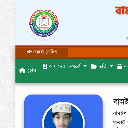
বা
📢 জরুরী নোটিশ
আমাদের সম্পর্কে
ভর্তি
রু
হোম
বাম
বামইল 
সহকারী অ