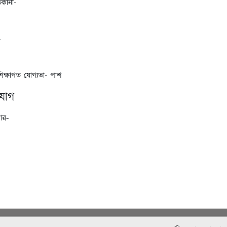
িকানা-
-
শিক্ষাগত যোগ্যতা- পাশ
যোগ
ার-