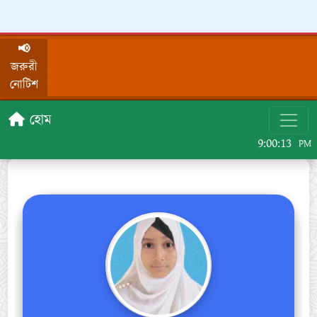
📢
জরুরী
নোটিশ
হোম
9:00:13
PM