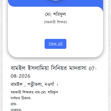
মো: শরিফুল
(সহকারী শিক্ষক)
View All
বামইল ইসলামিয়া সিনিয়র মাদরাসা 07-
08-2026
বামইল , পত্নীতলা, নওগাঁ ।
সহকারী শিক্ষকর নাম-মো: শরিফুল
বর্তমান ঠিকানা-
গ্রাম-
ডাকঘর-