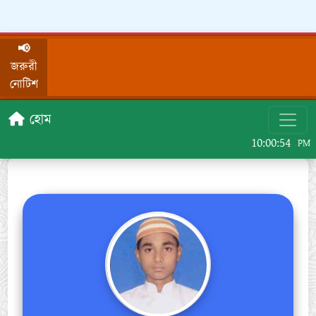
📢
জরুরী
নোটিশ
হোম
10:00:54
PM