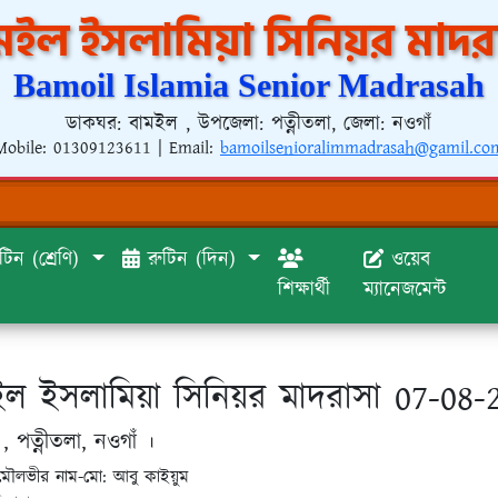
মইল ইসলামিয়া সিনিয়র মাদর
Bamoil Islamia Senior Madrasah
ডাকঘর: বামইল , উপজেলা: পত্নীতলা, জেলা: নওগাঁ
Mobile:
01309123611
| Email:
bamoilsenioralimmadrasah@gamil.co
টিন (শ্রেণি)
রুটিন (দিন)
ওয়েব
শিক্ষার্থী
ম্যানেজমেন্ট
ইল ইসলামিয়া সিনিয়র মাদরাসা 07-08-
, পত্নীতলা, নওগাঁ ।
মৌলভীর নাম-মো: আবু কাইয়ুম