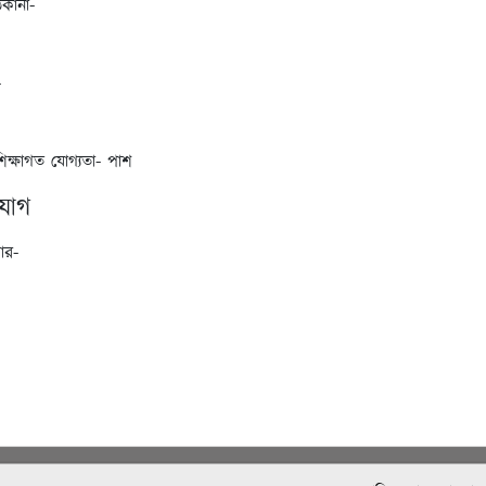
িকানা-
-
শিক্ষাগত যোগ্যতা- পাশ
যোগ
ার-