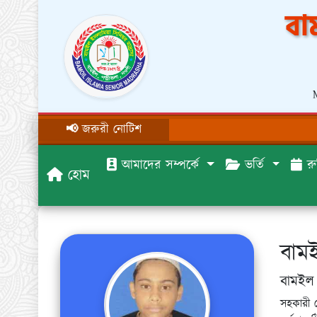
বা
📢 জরুরী নোটিশ
আমাদের সম্পর্কে
ভর্তি
রু
হোম
বাম
বামইল 
সহকারী 