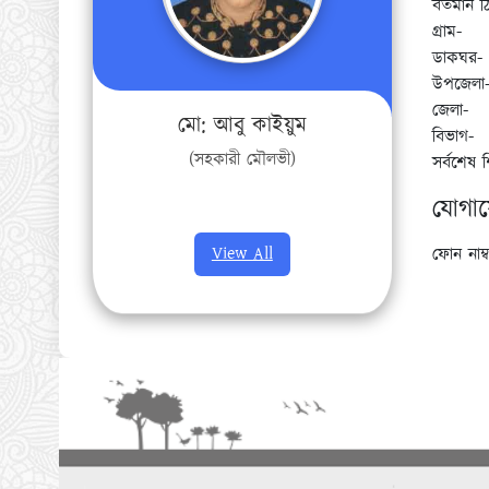
বর্তমান ঠ
গ্রাম-
ডাকঘর-
উপজেলা
জেলা-
মো: আবু কাইয়ুম
বিভাগ-
(সহকারী মৌলভী)
সর্বশেষ 
যোগা
View All
ফোন নাম্ব