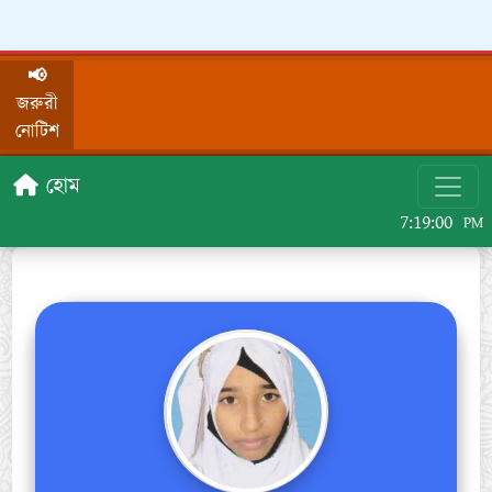
📢
জরুরী
নোটিশ
হোম
7:19:00
PM