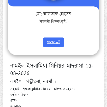
মো: আলতাফ হোসেন
(সহকারী শিক্ষক(কৃষি))
View All
বামইল ইসলামিয়া সিনিয়র মাদরাসা 10-
08-2026
বামইল , পত্নীতলা, নওগাঁ ।
সহকারী শিক্ষক(কৃষি)র নাম-মো: আলতাফ হোসেন
বর্তমান ঠিকানা-
গ্রাম-
ডাকঘর-