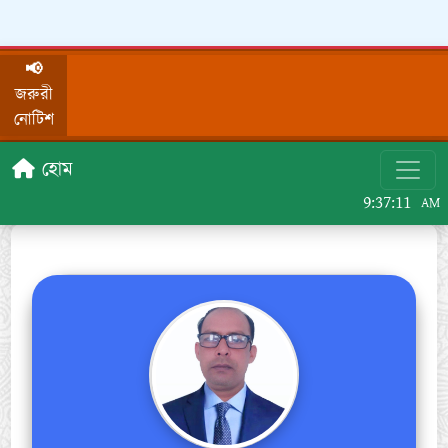
📢
জরুরী
নোটিশ
হোম
9:37:11
AM